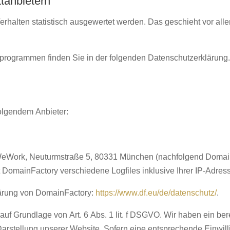
t­anbietern
rhalten statistisch ausgewertet werden. Das geschieht vor all
seprogrammen finden Sie in der folgenden Datenschutzerklärung
folgendem Anbieter:
 WeWork, Neuturmstraße 5, 80331 München (nachfolgend Domai
DomainFactory verschiedene Logfiles inklusive Ihrer IP-Adres
lärung von DomainFactory:
https://www.df.eu/de/datenschutz/
.
f Grundlage von Art. 6 Abs. 1 lit. f DSGVO. Wir haben ein ber
Darstellung unserer Website. Sofern eine entsprechende Einwil