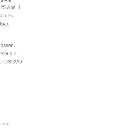
 25 Abs. 1
ät des
fbar.
lossen.
eser die
 der DSGVO
ieser