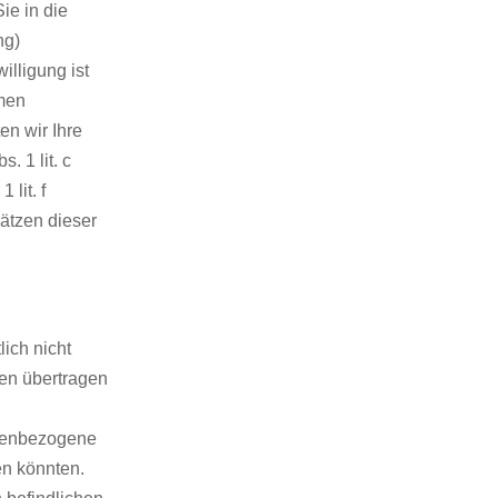
ie in die
ng)
illigung ist
hmen
en wir Ihre
. 1 lit. c
lit. f
ätzen dieser
ich nicht
ten übertragen
onenbezogene
en könnten.