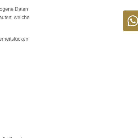
zogene Daten
äutert, welche
erheitslücken