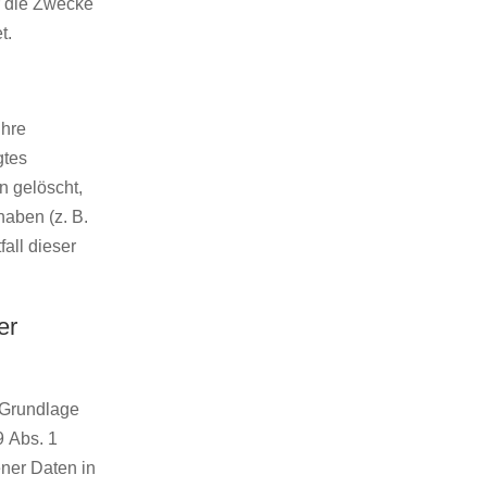
er die Zwecke
t.
Ihre
gtes
n gelöscht,
haben (z. B.
all dieser
er
f Grundlage
9 Abs. 1
ner Daten in