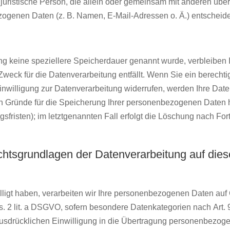
er juristische Person, die allein oder gemeinsam mit anderen üb
zogenen Daten (z. B. Namen, E-Mail-Adressen o. Ä.) entscheide
ng keine speziellere Speicherdauer genannt wurde, verbleiben 
eck für die Datenverarbeitung entfällt. Wenn Sie ein berechti
willigung zur Datenverarbeitung widerrufen, werden Ihre Date
gen Gründe für die Speicherung Ihrer personenbezogenen Daten 
fristen); im letztgenannten Fall erfolgt die Löschung nach Fortf
htsgrundlagen der Datenverarbeitung auf dies
illigt haben, verarbeiten wir Ihre personenbezogenen Daten au
bs. 2 lit. a DSGVO, sofern besondere Datenkategorien nach Art. 
usdrücklichen Einwilligung in die Übertragung personenbezoge