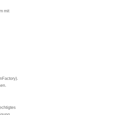
em mit
.
nFactory).
sen.
echtigtes
ligung