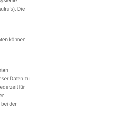
-Systeme
ufrufs). Die
Daten können
rten
eser Daten zu
ederzeit für
er
 bei der