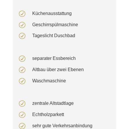
R
Küchenausstattung
R
Geschirrspülmaschine
R
Tageslicht Duschbad
R
separater Essbereich
R
Altbau über zwei Ebenen
R
Waschmaschine
R
zentrale Altstadtlage
R
Echtholzparkett
R
sehr gute Verkehrsanbindung