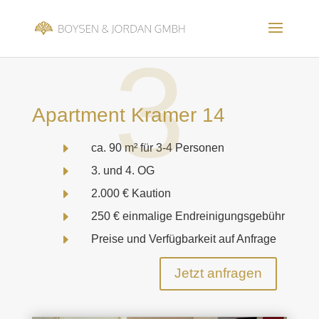
3
Apartment Kramer 14
E
ca. 90 m² für 3-4 Personen
E
3. und 4. OG
E
2.000 € Kaution
E
250 € einmalige Endreinigungsgebühr
E
Preise und Verfügbarkeit auf Anfrage
Jetzt anfragen